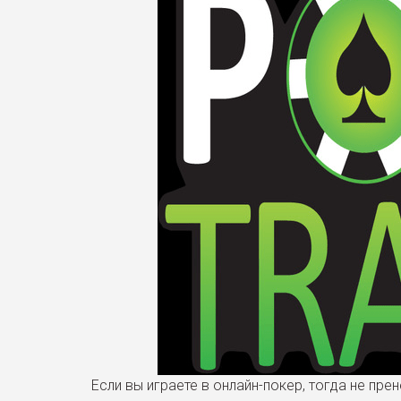
Если вы играете в онлайн-покер, тогда не пр