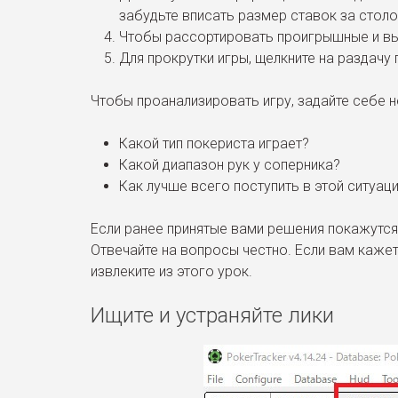
забудьте вписать размер ставок за столо
Чтобы рассортировать проигрышные и выи
Для прокрутки игры, щелкните на раздачу 
Чтобы проанализировать игру, задайте себе 
Какой тип покериста играет?
Какой диапазон рук у соперника?
Как лучше всего поступить в этой ситуац
Если ранее принятые вами решения покажутся
Отвечайте на вопросы честно. Если вам кажет
извлеките из этого урок.
Ищите и устраняйте лики