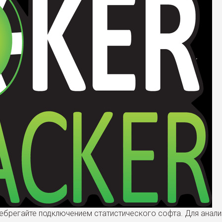
енебрегайте подключением статистического софта. Для анал