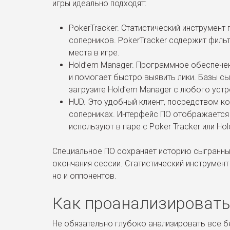
игры идеально подходят:
PokerTracker. Статистический инструмент
соперников. PokerTracker содержит фил
места в игре.
Hold’em Manager. Программное обеспече
и помогает быстро выявить лики. Базы с
загрузите Hold’em Manager с любого устр
HUD. Это удобный клиент, посредством к
соперниках. Интерфейс ПО отображается 
используют в паре с Poker Tracker или Ho
Специальное ПО сохраняет историю сыгранных
окончания сессии. Статистический инструмент
но и оппонентов.
Как проанализировать
Не обязательно глубоко анализировать все б