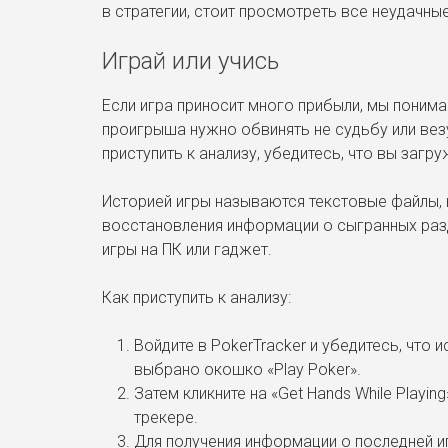
в стратегии, стоит просмотреть все неудачные
Играй или учись
Если игра приносит много прибыли, мы понима
проигрыша нужно обвинять не судьбу или везу
приступить к анализу, убедитесь, что вы загр
Историей игры называются текстовые файлы,
восстановления информации о сыгранных раз
игры на ПК или гаджет.
Как приступить к анализу:
Войдите в PokerTracker и убедитесь, что 
выбрано окошко «Play Poker».
Затем кликните на «Get Hands While Playi
трекере.
Для получения информации о последней игр