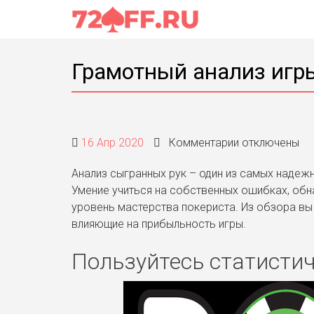
Грамотный анализ игр
к
16 Апр 2020
Комментарии
отключены
записи
Анализ сыгранных рук – один из самых надеж
Грамотный
Умение учиться на собственных ошибках, обн
анализ
уровень мастерства покериста. Из обзора вы 
игры
влияющие на прибыльность игры.
увеличивает
ее
Пользуйтесь статисти
прибыльность