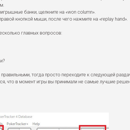
м.
грышные банки, щелкните на «won column».
правой кнопкой мыши, после чего нажмите на «replay hand».
несколько главных вопросов:
ии?
 правильными, тогда просто переходите к следующей разда
ся, что в момент игры вы принимали не самые лучшие решен