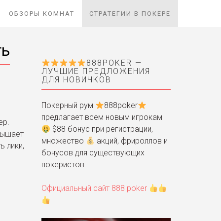
ОБЗОРЫ КОМНАТ
СТРАТЕГИИ В ПОКЕРЕ
ть
888POKER —
ЛУЧШИЕ ПРЕДЛОЖЕНИЯ
ДЛЯ НОВИЧКОВ
Покерный рум
888poker
предлагает всем новым игрокам
ер.
$88 бонус при регистрации,
вышает
множество
акций, фрироллов и
ь лики,
бонусов для существующих
покеристов.
Официальный сайт 888 poker