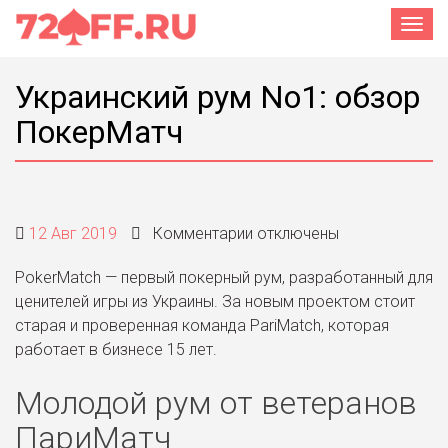
Toggle
navigat
Украинский рум No1: обзор
ПокерМатч
к
12 Авг 2019
Комментарии
отключены
записи
PokerMatch — первый покерный рум, разработанный для
Украинский
ценителей игры из Украины. За новым проектом стоит
рум
старая и проверенная команда PariMatch, которая
No1:
работает в бизнесе 15 лет.
обзор
ПокерМатч
Молодой рум от ветеранов
ПариМатч