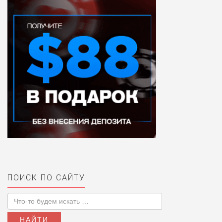
ПОИСК ПО САЙТУ